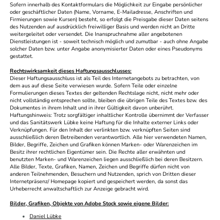
Sofern innerhalb des Kontaktformulars die Möglichkeit zur Eingabe persönlicher
oder geschäftlicher Daten (Name, Vorname, E-Mailadresse, Anschriften und
Firmierungen sowie Kursen) besteht, so erfolgt die Preisgabe dieser Daten seitens
des Nutzenden auf ausdrücklich freiwilliger Basis und werden nicht an Dritte
weitergeleitet oder versendet. Die Inanspruchnahme aller angebotenen
Dienstleistungen ist - soweit technisch möglich und zumutbar - auch ohne Angabe
solcher Daten bzw. unter Angabe anonymisierter Daten oder eines Pseudonyms
gestattet.
Rechtswirksamkeit dieses Haftungsausschlusses:
Dieser Haftungsausschluss ist als Teil des Internetangebots zu betrachten, von
dem aus auf diese Seite verwiesen wurde. Sofern Teile oder einzelne
Formulierungen dieses Textes der geltenden Rechtslage nicht, nicht mehr oder
nicht vollständig entsprechen sollte, bleiben die übrigen Teile des Textes bzw. des
Dokumentes in ihrem Inhalt und in ihrer Gültigkeit davon unberührt.
Haftungshinweis: Trotz sorgfältiger inhaltlicher Kontrolle übernimmt der Verfasser
und das Sanitätswerk Lübke keine Haftung für die Inhalte externer Links oder
Verknüpfungen. Für den Inhalt der verlinkten bzw. verknüpften Seiten sind
ausschließlich deren Betreibenden verantwortlich. Alle hier verwendeten Namen,
Bilder, Begriffe, Zeichen und Grafiken können Marken- oder Warenzeichen im
Besitz ihrer rechtlichen Eigentümer sein. Die Rechte aller erwähnten und
benutzten Marken- und Warenzeichen liegen ausschließlich bei deren Besitzern.
Alle Bilder, Texte, Grafiken, Namen, Zeichen und Begriffe dürfen nicht von
anderen Teilnehmenden, Besuchern und Nutzenden, sprich von Dritten dieser
Internetpräsenz/ Homepage kopiert und gespeichert werden, da sonst das
Urheberrecht anwaltschaftlich zur Anzeige gebracht wird.
Bilder, Grafiken, Objekte von Adobe Stock sowie eigene Bilder:
Daniel Lübke