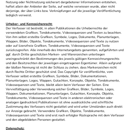
Nutzung oder Nichtnutzung solcherart dargebotener Informationen entstehen,
haftet allein der Anbieter der Seite, auf welche verwiesen wurde, aber nicht
derjenige, der über Links bzw. Verknüpfungen auf die jeweilige Veröffentlichung
lediglich verweist.
Urheber- und Kennzeichenrecht:
Der Verfasser ist bestrebt, in allen Publikationen die Urheberrechte der
verwendeten Grafiken, Tondokumente, Videosequenzen und Texten zu beachten.
Von ihm selbst erstellte Grafiken, Symbole, Logos, Dokumente, Planunterlagen,
Wappen, Bilder, Objekte, Tondokumente, Videosequenzen und Texte zu nutzen
oder auf lizenzfreie Grafiken, Tondokumente, Videosequenzen und Texte
zurückzugreifen. Alle innerhalb des Internetangebots genannten, aufgeführten und
ggf. durch Dritte geschützten Marken- und Warenzeichen unterliegen
uneingeschränkt den Bestimmungen des jeweils gültigen Kennzeichnungsrechts
und den Besitzrechten der jeweiligen eingetragenen Eigentümer. Allein aufgrund
der bloßen Nennung ist nicht der Schluss zu ziehen, dass Markenzeichen nicht
durch Rechte Dritter geschützt sind. Das Copyright für veröffentlichte, vom
Verfasser selbst erstellte Grafiken, Symbole, Bilder, Dokumentationen,
Planunterlagen, Logos, Wappen, Gutachten, Konzepte, Objekte, Tondokumente,
Videosequenzen und Texte, bleibt allein beim Verfasser der Seiten. Eine
Vervielfältigung oder Verwendung solcher Grafiken, Bilder, Symbole, Logos,
Wappen, Dokumentationen, Planunterlagen, Gutachten, Konzepte, Objekte,
Tondokumente, Videosequenzen und Texte in anderen elektronischen oder
analogen (gedruckten) Publikationen ist ohne ausdrückliche und schriftliche
Zustimmung des Verfassers nicht gestattet und wird unter Umständen auch direkt
zur Anzeige gebracht. Verwendete Grafiken, Objekte, Tondokumente,
Videosequenzen und Texte sind erst nach erfolgter Rücksprache mit dem Verfasser
und den abgebildeten Personen gestattet.
Datenschutz: