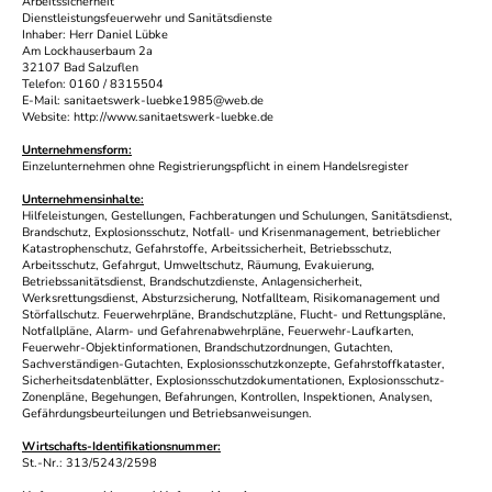
Arbeitssicherheit
Dienstleistungsfeuerwehr und Sanitätsdienste
Inhaber: Herr Daniel Lübke
Am Lockhauserbaum 2a
32107 Bad Salzuflen
Telefon: 0160 / 8315504
E-Mail: sanitaetswerk-luebke1985@web.de
Website: http://www.sanitaetswerk-luebke.de
Unternehmensform:
Einzelunternehmen ohne Registrierungspflicht in einem Handelsregister
Unternehmensinhalte:
Hilfeleistungen, Gestellungen, Fachberatungen und Schulungen, Sanitätsdienst,
Brandschutz, Explosionsschutz, Notfall- und Krisenmanagement, betrieblicher
Katastrophenschutz, Gefahrstoffe, Arbeitssicherheit, Betriebsschutz,
Arbeitsschutz, Gefahrgut, Umweltschutz, Räumung, Evakuierung,
Betriebssanitätsdienst, Brandschutzdienste, Anlagensicherheit,
Werksrettungsdienst, Absturzsicherung, Notfallteam, Risikomanagement und
Störfallschutz. Feuerwehrpläne, Brandschutzpläne, Flucht- und Rettungspläne,
Notfallpläne, Alarm- und Gefahrenabwehrpläne, Feuerwehr-Laufkarten,
Feuerwehr-Objektinformationen, Brandschutzordnungen, Gutachten,
Sachverständigen-Gutachten, Explosionsschutzkonzepte, Gefahrstoffkataster,
Sicherheitsdatenblätter, Explosionsschutzdokumentationen, Explosionsschutz-
Zonenpläne, Begehungen, Befahrungen, Kontrollen, Inspektionen, Analysen,
Gefährdungsbeurteilungen und Betriebsanweisungen.
Wirtschafts-Identifikationsnummer:
St.-Nr.: 313/5243/2598