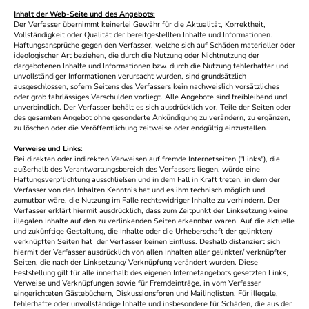
Inhalt der Web-Seite und des Angebots:
Der Verfasser übernimmt keinerlei Gewähr für die Aktualität, Korrektheit,
Vollständigkeit oder Qualität der bereitgestellten Inhalte und Informationen.
Haftungsansprüche gegen den Verfasser, welche sich auf Schäden materieller oder
ideologischer Art beziehen, die durch die Nutzung oder Nichtnutzung der
dargebotenen Inhalte und Informationen bzw. durch die Nutzung fehlerhafter und
unvollständiger Informationen verursacht wurden, sind grundsätzlich
ausgeschlossen, sofern Seitens des Verfassers kein nachweislich vorsätzliches
oder grob fahrlässiges Verschulden vorliegt. Alle Angebote sind freibleibend und
unverbindlich. Der Verfasser behält es sich ausdrücklich vor, Teile der Seiten oder
des gesamten Angebot ohne gesonderte Ankündigung zu verändern, zu ergänzen,
zu löschen oder die Veröffentlichung zeitweise oder endgültig einzustellen.
Verweise und Links:
Bei direkten oder indirekten Verweisen auf fremde Internetseiten ("Links"), die
außerhalb des Verantwortungsbereich des Verfassers liegen, würde eine
Haftungsverpflichtung ausschließen und in dem Fall in Kraft treten, in dem der
Verfasser von den Inhalten Kenntnis hat und es ihm technisch möglich und
zumutbar wäre, die Nutzung im Falle rechtswidriger Inhalte zu verhindern. Der
Verfasser erklärt hiermit ausdrücklich, dass zum Zeitpunkt der Linksetzung keine
illegalen Inhalte auf den zu verlinkenden Seiten erkennbar waren. Auf die aktuelle
und zukünftige Gestaltung, die Inhalte oder die Urheberschaft der gelinkten/
verknüpften Seiten hat der Verfasser keinen Einfluss. Deshalb distanziert sich
hiermit der Verfasser ausdrücklich von allen Inhalten aller gelinkter/ verknüpfter
Seiten, die nach der Linksetzung/ Verknüpfung verändert wurden. Diese
Feststellung gilt für alle innerhalb des eigenen Internetangebots gesetzten Links,
Verweise und Verknüpfungen sowie für Fremdeinträge, in vom Verfasser
eingerichteten Gästebüchern, Diskussionsforen und Mailinglisten. Für illegale,
fehlerhafte oder unvollständige Inhalte und insbesondere für Schäden, die aus der