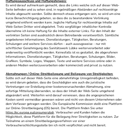
Haftungsausschluss und Haftungshinweis:
Es wird darauf aufmerksam gemacht, dass die Links welche sich auf dieser Web-
Seite befinden und zu sehen sind, in regelmäßigen Abständen auf rechtswidrige
Inhalte abgesucht werden. Sollte dennoch etwas entgangen sein, so wird um eine
kurze Benachrichtigung gebeten, so dass die zu beanstandene Verlinkung
umgehend entfernt werden kann. Jegliche Haftung für rechtswidrige Inhalte auf
Web-Seiten Dritter wird abgelehnt. Trotz sorgfältiger inhaltlicher Kontrolle
übernehme ich keine Haftung für die Inhalte externer Links. Für den Inhalt der
verlinkten Seiten sind ausdrücklich deren Betreibende verantwortlich. Sämtliche
angebotenen Informationen, Dienstleistungen, Tätigkeiten, Beratungen,
Schulungen und weitere Services dürfen - auch auszugsweise - nur mit
schriftlicher Genehmigung des Sanitätswerk Lübke weiterverarbeitet oder
anderweitig veröffentlicht werden. Keinesfalls ist es gestattet, die abgerufenen
Informationen, Dienstleistungen, Tätigkeiten, Beratungen, Schulungen, Bilder,
Grafiken, Symbole, Logos, Wappen, Texte und weitere Services online oder in
anderen Medien weiterzuverarbeiten oder kommerziell und privat zu nutzen.
Abmahnungen / Online-Streitbeilegung und Beilegung von Streitigkeiten:
Sollte sich auf dieser Web-Seite eine abmahnfähige Unregelmäßigkeit befinden,
so wird darum gebeten, dass die Geschädigten wie auch die juristische
Vertretungen vor Erstellung einer kostenverursachenden Abmahnung, eine
sofortige Mitteilung übersenden, so dass der Inhalt der Web-Seite umgehend
abgeändert wird. Weiterhin wird darauf verwiesen, dass die angesprochenen
Kosten somit vermeidbar gewesen wären und nicht von diesem Unternehmen oder
dem Verfasser getragen werden. Die Europäische Kommission stellt eine Plattform
zur Online-Streitbeilegung (OS) bereit. Die Plattform finden Sie unter
https://ec.europa.eu/consumers/odr
. Verbraucher und Kunden haben die
Möglichkeit, diese Plattform für die Beilegung ihrer Streitigkeiten zu nutzen. Zur
Teilnahme an einem Streitbeilegungsverfahren vor einer
Verbraucherschlichtungsstelle bin ich nicht verpflichtet und nicht bereit.